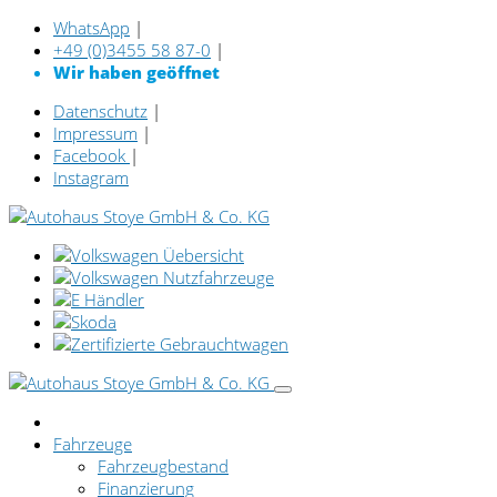
WhatsApp
|
+49 (0)3455 58 87-0
|
Wir haben geöffnet
Datenschutz
|
Impressum
|
Facebook
|
Instagram
Fahrzeuge
Fahrzeugbestand
Finanzierung