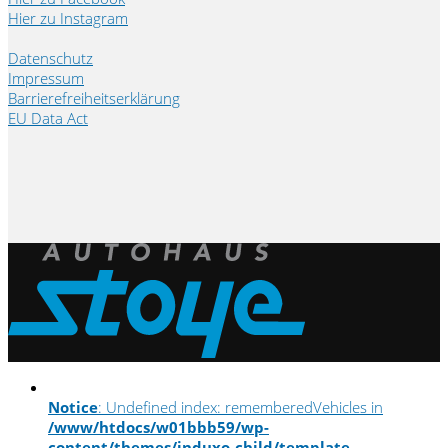
Hier zu Instagram
Datenschutz
Impressum
Barrierefreiheitserklärung
EU Data Act
Notice
: Undefined index: rememberedVehicles in
/www/htdocs/w01bbb59/wp-
content/themes/induxo-child/template-