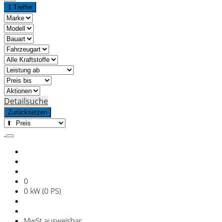
1 Treffer
Detailsuche
Zurücksetzen
0
0 kW (0 PS)
MwSt ausweisbar