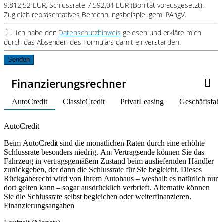
9.812,52 EUR, Schlussrate 7.592,04 EUR (Bonität vorausgesetzt).
Zugleich repräsentatives Berechnungsbeispiel gem. PAngV.
Ich habe den
Datenschutzhinweis
gelesen und erkläre mich
durch das Absenden des Formulars damit einverstanden.
Senden
Finanzierungsrechner
AutoCredit
ClassicCredit
PrivatLeasing
Geschäftsfah
Product parameters changed
AutoCredit
Beim AutoCredit sind die monatlichen Raten durch eine erhöhte
Schlussrate besonders niedrig. Am Vertragsende können Sie das
Fahrzeug in vertragsgemäßem Zustand beim ausliefernden Händler
zurückgeben, der dann die Schlussrate für Sie begleicht. Dieses
Rückgaberecht wird von Ihrem Autohaus – weshalb es natürlich nur
dort gelten kann – sogar ausdrücklich verbrieft. Alternativ können
Sie die Schlussrate selbst begleichen oder weiterfinanzieren.
Finanzierungsangaben